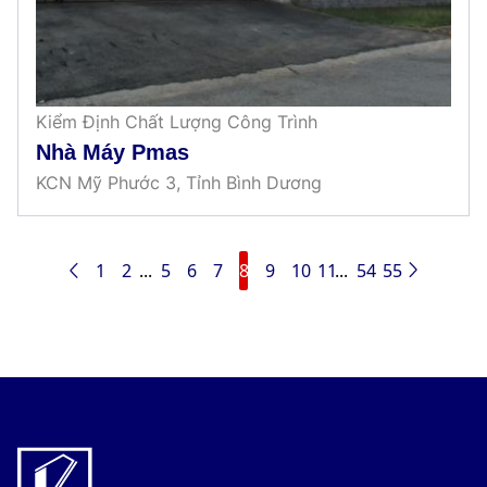
Kiểm Định Chất Lượng Công Trình
Nhà Máy Pmas
KCN Mỹ Phước 3, Tỉnh Bình Dương
1
2
...
5
6
7
8
9
10
11
...
54
55