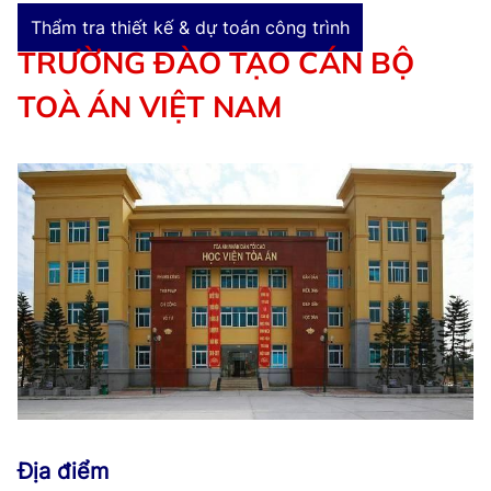
Thẩm tra thiết kế & dự toán công trình
TRƯỜNG ĐÀO TẠO CÁN BỘ
TOÀ ÁN VIỆT NAM
Địa điểm