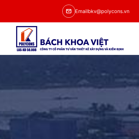
Email
bkv@polycons.vn