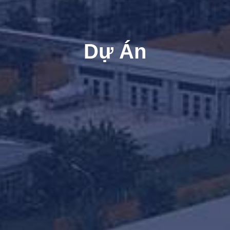
Dự Án