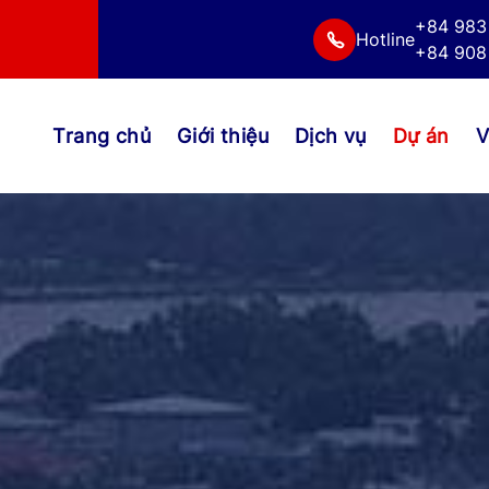
+84 983
Hotline
+84 908 
Trang chủ
Giới thiệu
Dịch vụ
Dự án
V