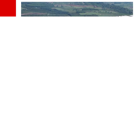
Tư Vấn Giám Sát
Trang Trại Chăn Nuôi Lợn Công Nghệ
Cao S1, S2