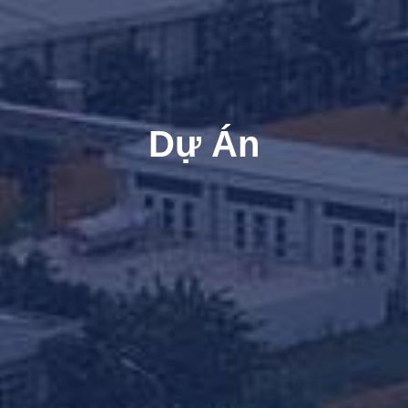
Dự Án