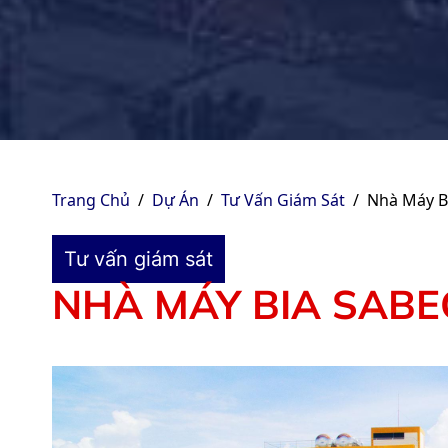
Trang Chủ
/
Dự Án
/
Tư Vấn Giám Sát
/
Nhà Máy B
Tư vấn giám sát
NHÀ MÁY BIA SABE