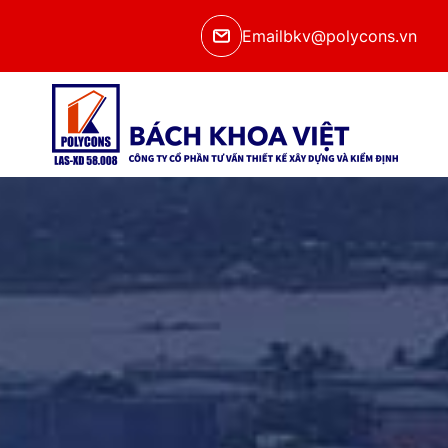
Email
bkv@polycons.vn