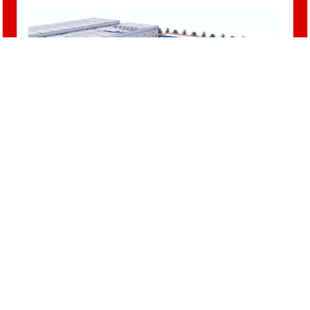
Tư Vấn Giám Sát
Trung Tâm Công Nghiệp Thực Phẩm
Masan Miền Tây