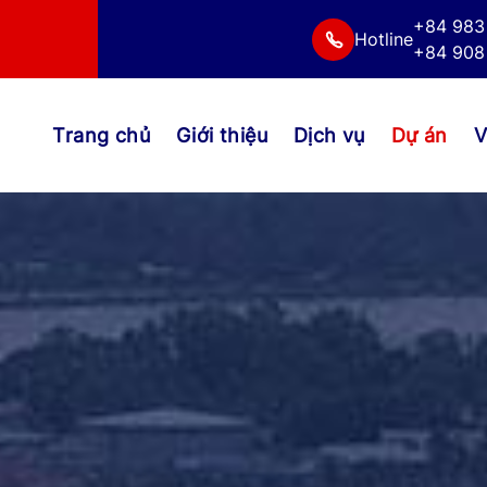
+84 983
Hotline
+84 908 
Trang chủ
Giới thiệu
Dịch vụ
Dự án
V