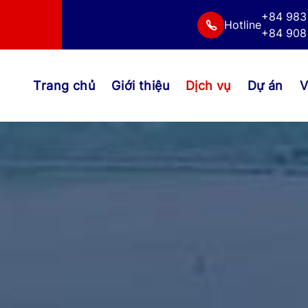
+84 983
Hotline
+84 908 
Trang chủ
Giới thiệu
Dịch vụ
Dự án
V