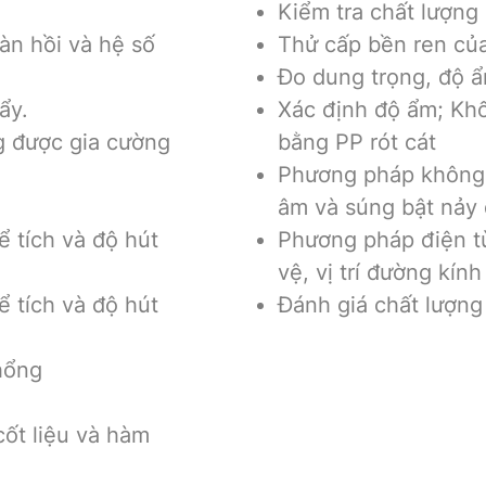
Kiểm tra chất lượng
àn hồi và hệ số
Thử cấp bền ren của 
Đo dung trọng, độ 
ẩy.
Xác định độ ẩm; Khố
g được gia cường
bằng PP rót cát
Phương pháp không 
âm và súng bật nảy
ể tích và độ hút
Phương pháp điện từ
vệ, vị trí đường kín
ể tích và độ hút
Đánh giá chất lượng
 hổng
cốt liệu và hàm