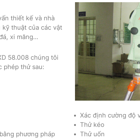
vấn thiết kế và nhà
u kỹ thuật của các vật
 đá, xi măng…
XD 58.008 chúng tôi
 phép thử sau:
Xác định cường độ 
Thử kéo
g bằng phương pháp
Thử uốn