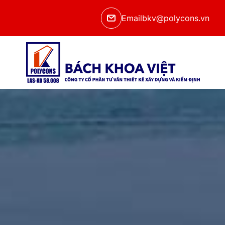
Email
bkv@polycons.vn