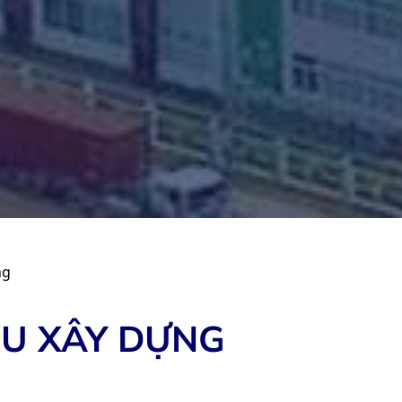
ng
ỆU XÂY DỰNG