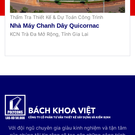
Thẩm Tra Thiết Kế & Dự Toán Công Trình
Nhà Máy Chanh Dây Quicornac
KCN Trà Đa Mở Rộng, Tỉnh Gia Lai
Với đội ngũ chuyên gia giàu kinh nghiệm và tận tâm