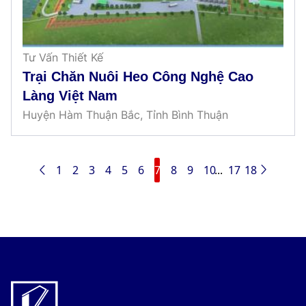
Tư Vấn Thiết Kế
Trại Chăn Nuôi Heo Công Nghệ Cao
Làng Việt Nam
Huyện Hàm Thuận Bắc, Tỉnh Bình Thuận
1
2
3
4
5
6
7
8
9
10
...
17
18