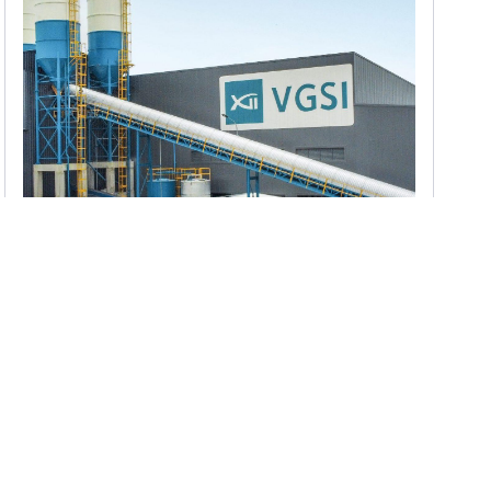
Tư Vấn Thiết Kế
Cơ Sở Sản Xuất Cọc PHC VGSI
Huyện Phú Mỹ, Bà Rịa - Vũng Tàu
17
18