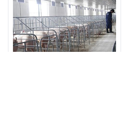
Tư Vấn Thiết Kế
Trại Chăn Nuôi Heo Mẫu
Huyện Phú Cát, Tỉnh Bình Định
3
4
5
6
7
8
9
10
...