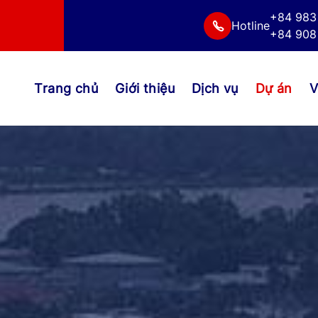
+84 983
Hotline
+84 908 
Trang chủ
Giới thiệu
Dịch vụ
Dự án
V