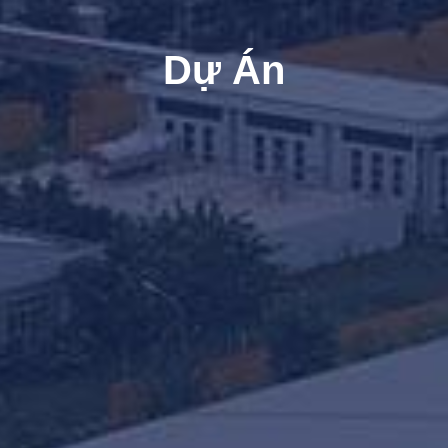
Dự Án