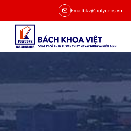
Email
bkv@polycons.vn