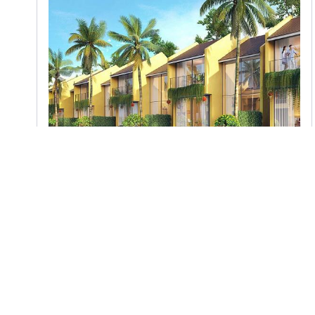
Tư Vấn Thiết Kế
Khu Đô Thị Dịch Vụ Đồng Nà
Thành Phố Hội An, Tỉnh Quảng Nam
1
2