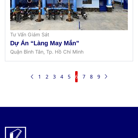
Tư Vấn Giám Sát
Dự Án “Làng May Mắn”
Quận Bình Tân, Tp. Hồ Chí Minh
1
2
3
4
5
6
7
8
9