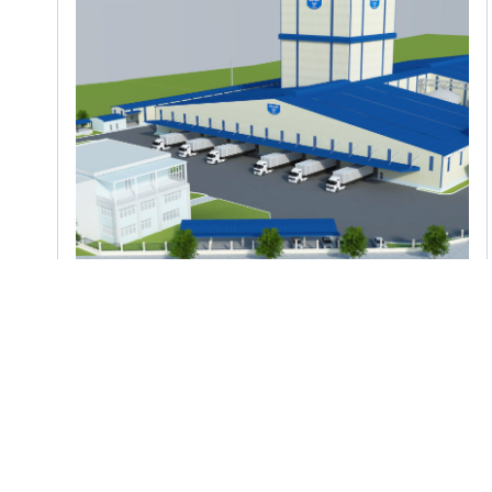
Khảo Sát Địa Hình & Địa Chất
Nhà Máy Sản Xuất Thức Ăn Chăn
Nuôi Hòa Phát Đồng Nai
KCN Long Khánh, Tỉnh Đồng Nai