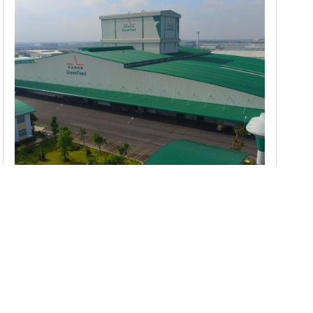
Khảo Sát Địa Hình & Địa Chất
Nhà Máy Thức Ăn Chăn Nuôi
GreenFeed Hà Nam
KCN Đồng Văn II, Tỉnh Hà Nam