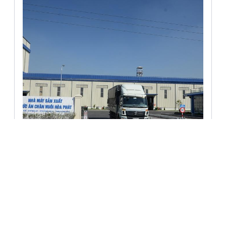
Khảo Sát Địa Hình & Địa Chất
Nhà Máy Sản Xuất Thức Ăn Chăn
Nuôi Hòa Phát Hưng Yên
KCN Phố Nối A, Tỉnh Hưng Yên