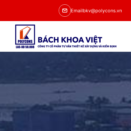
Email
bkv@polycons.vn