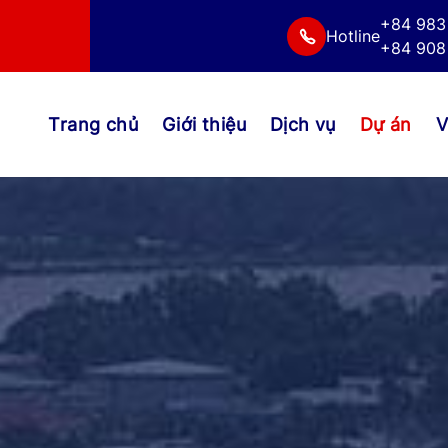
+84 983
Hotline
+84 908 
Trang chủ
Giới thiệu
Dịch vụ
Dự án
V