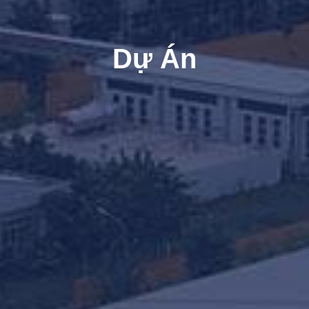
Dự Án